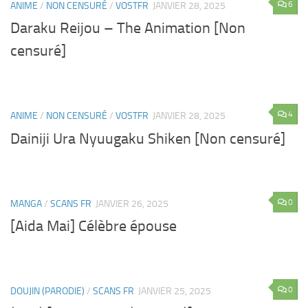
6
ANIME
/
NON CENSURÉ
/
VOSTFR
JANVIER 28, 2025
Daraku Reijou – The Animation [Non
censuré]
4
ANIME
/
NON CENSURÉ
/
VOSTFR
JANVIER 28, 2025
Dainiji Ura Nyuugaku Shiken [Non censuré]
0
MANGA
/
SCANS FR
JANVIER 26, 2025
[Aida Mai] Célèbre épouse
0
DOUJIN (PARODIE)
/
SCANS FR
JANVIER 25, 2025