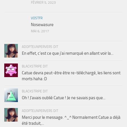
FÉVRIER 5, 2023
VOSTFR
Nosewasure
MAI 6, 2017
ADOPTEUNPERVERS DIT
En effet, c'est ce que j'ai remarqué en allant voir la...
BLACKSTRIPE DIT
Catue devra peut-être être re-téléchargé, les liens sont
morts haha :D
BLACKSTRIPE DIT
Oh ! J'avais oublié Catue ! Je ne savais pas que...
ADOPTEUNPERVERS DIT
Merci pour le message. ^_^ Normalement Catue a déjà
été traduit,...