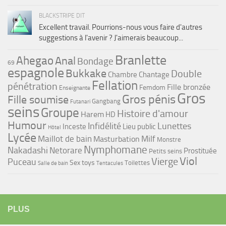
BLACKSTRIPE DIT
Excellent travail. Pourrions-nous vous faire d'autres
suggestions à l'avenir ? J'aimerais beaucoup...
Branlette
Ahegao
Anal
Bondage
69
espagnole
Bukkake
Double
Chambre
Chantage
Fellation
pénétration
Fille bronzée
Femdom
Enseignante
Gros
Gros pénis
Fille soumise
Gangbang
Futanari
seins
Groupe
Histoire d'amour
Harem
HD
Humour
Infidélité
Lunettes
Inceste
Lieu public
Hôtel
Lycée
Maillot de bain
Milf
Masturbation
Monstre
Nymphomane
Nakadashi
Netorare
Prostituée
Petits seins
Viol
Vierge
Puceau
Sex toys
Toilettes
Salle de bain
Tentacules
PLUS