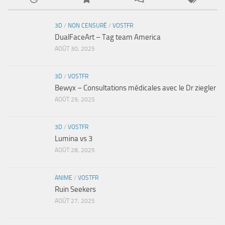
3D
/
NON CENSURÉ
/
VOSTFR
DualFaceArt – Tag team America
AOÛT 30, 2025
3D
/
VOSTFR
Bewyx – Consultations médicales avec le Dr ziegler
AOÛT 29, 2025
3D
/
VOSTFR
Lumina vs 3
AOÛT 28, 2025
ANIME
/
VOSTFR
Ruin Seekers
AOÛT 27, 2025