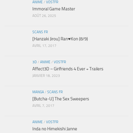
ANIME
/
VOSTFR
Immoral Game Master
AOÛT 26, 2025
SCANS FR
[Hanzaki Jirou] Ran♥Kon (8/9)
AVRIL 17, 2017
3D
/
ANIME
/
VOSTFR
Affect3D – Girlfriends 4 Ever + Trailers
JANVIER 18, 2023
MANGA
/
SCANS FR
[Butcha-U] The Sex Sweepers
AVRIL 7, 2017
ANIME
/
VOSTFR
Inda no Himekishi Janne