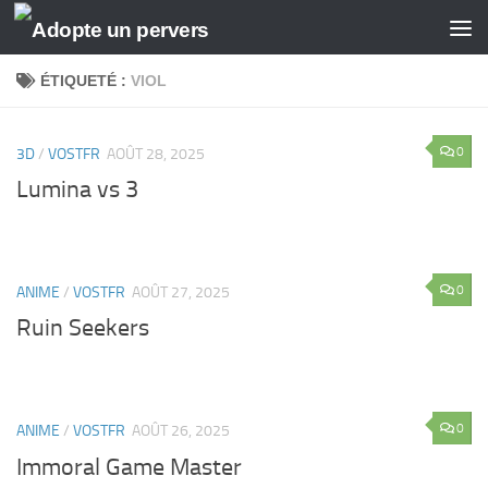
Skip to content
ÉTIQUETÉ :
VIOL
0
3D
/
VOSTFR
AOÛT 28, 2025
Lumina vs 3
0
ANIME
/
VOSTFR
AOÛT 27, 2025
Ruin Seekers
0
ANIME
/
VOSTFR
AOÛT 26, 2025
Immoral Game Master