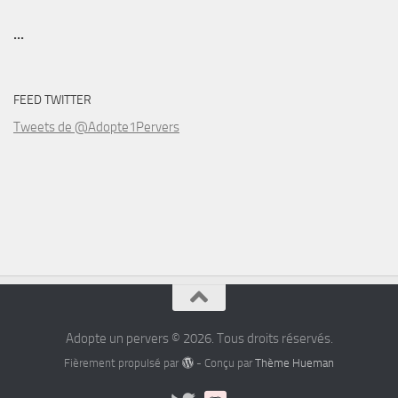
...
FEED TWITTER
Tweets de @Adopte1Pervers
Adopte un pervers © 2026. Tous droits réservés.
Fièrement propulsé par
- Conçu par
Thème Hueman