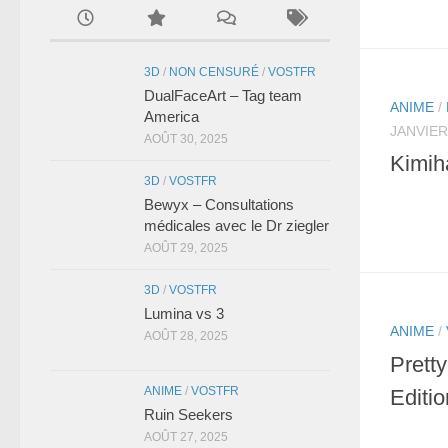
3D
/
NON CENSURÉ
/
VOSTFR
DualFaceArt – Tag team
ANIME
/
America
JANVIER
AOÛT 30, 2025
Kimih
3D
/
VOSTFR
Bewyx – Consultations
médicales avec le Dr ziegler
AOÛT 29, 2025
3D
/
VOSTFR
Lumina vs 3
ANIME
/
AOÛT 28, 2025
Pretty
ANIME
/
VOSTFR
Editio
Ruin Seekers
AOÛT 27, 2025