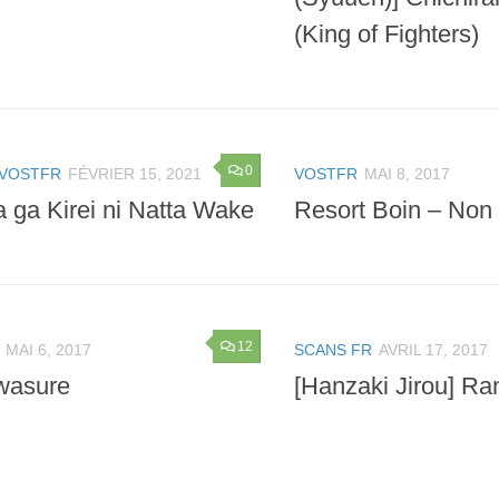
(King of Fighters)
0
VOSTFR
FÉVRIER 15, 2021
VOSTFR
MAI 8, 2017
 ga Kirei ni Natta Wake
Resort Boin – Non
12
MAI 6, 2017
SCANS FR
AVRIL 17, 2017
wasure
[Hanzaki Jirou] Ra