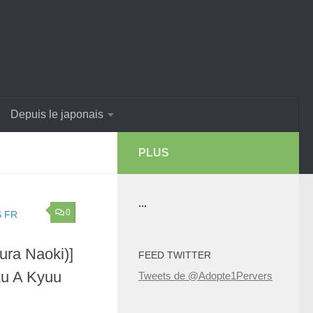
Depuis le japonais
PLUS
...
0
 FR
ura Naoki)]
FEED TWITTER
ku A Kyuu
Tweets de @Adopte1Pervers