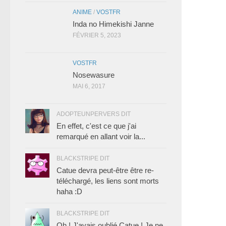
ANIME
/
VOSTFR
Inda no Himekishi Janne
FÉVRIER 5, 2023
VOSTFR
Nosewasure
MAI 6, 2017
ADOPTEUNPERVERS DIT
En effet, c'est ce que j'ai
remarqué en allant voir la...
BLACKSTRIPE DIT
Catue devra peut-être être re-
téléchargé, les liens sont morts
haha :D
BLACKSTRIPE DIT
Oh ! J'avais oublié Catue ! Je ne