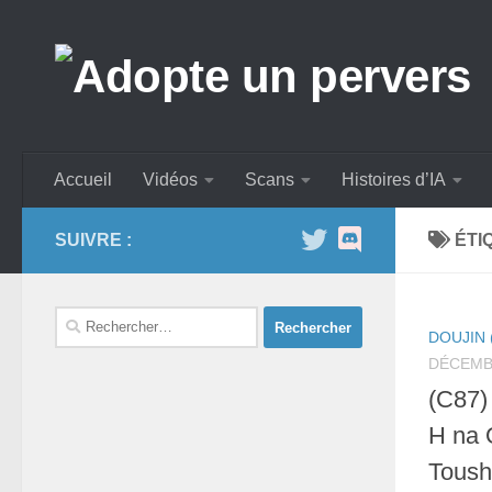
Skip to content
Accueil
Vidéos
Scans
Histoires d’IA
SUIVRE :
ÉTI
Rechercher :
DOUJIN 
DÉCEMBR
(C87)
H na 
Toushi