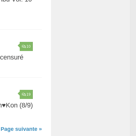
10
 censuré
19
n♥Kon (8/9)
Page suivante »