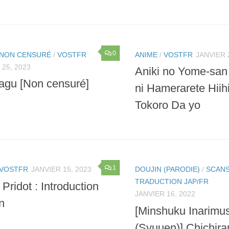
0
NON CENSURÉ
/
VOSTFR
ANIME
/
VOSTFR
JANVIER 
 25, 2023
Aniki no Yome-san
agu [Non censuré]
ni Hamerarete Hiihii
Tokoro Da yo
1
VOSTFR
JANVIER 15, 2023
DOUJIN (PARODIE)
/
SCANS
TRADUCTION JAP/FR
 Pridot : Introduction
JANVIER 16, 2022
n
[Minshuku Inarimu
(Syuuen)] Chichira