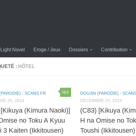
Light Novel
Eroge / Jeux
Dossiers
Contribution
QUETÉ :
HÔTEL
0
(PARODIE)
/
SCANS FR
DOUJIN (PARODIE)
/
SCANS
E 25, 2024
DÉCEMBRE 25, 2024
 [Kikuya (Kimura Naoki)]
(C83) [Kikuya (Kim
Omise no Toku A Kyuu
H na Omise no To
 3 Kaiten (Ikkitousen)
Toushi (Ikkitousen)