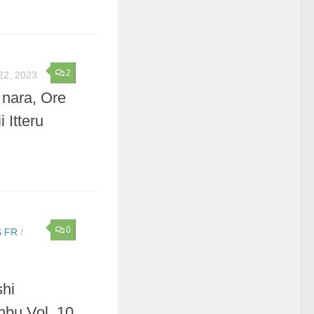
2
22, 2023
 nara, Ore
 Itteru
0
 FR
/
shi
nbu Vol. 10