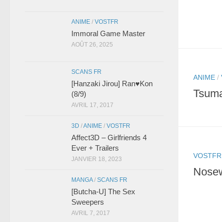
ANIME
/
VOSTFR
Immoral Game Master
AOÛT 26, 2025
SCANS FR
ANIME
/
[Hanzaki Jirou] Ran♥Kon
Tsuma
(8/9)
AVRIL 17, 2017
3D
/
ANIME
/
VOSTFR
Affect3D – Girlfriends 4
Ever + Trailers
VOSTFR
JANVIER 18, 2023
Nose
MANGA
/
SCANS FR
[Butcha-U] The Sex
Sweepers
AVRIL 7, 2017