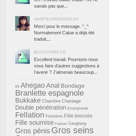
savais pas que...
ADOPTEUNPERVERS DIT
Merci pour le message. ^_^
Normalement Catue a déjà été
traduit,...
BLACKSTRIPE DIT
Excellent travail. Pourrions-nous
vous faire d'autres suggestions à
l'avenir ? J'aimerais beaucoup...
Ahegao
Anal
Bondage
69
Branlette espagnole
Bukkake
Chambre
Chantage
Double pénétration
Enseignante
Fellation
Fille bronzée
Femdom
Fille soumise
Gangbang
Futanari
Gros seins
Gros pénis