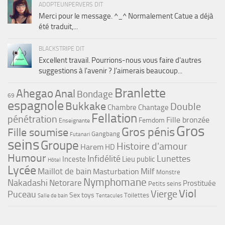
ADOPTEUNPERVERS DIT
Merci pour le message. ^_^ Normalement Catue a déjà
été traduit,...
BLACKSTRIPE DIT
Excellent travail. Pourrions-nous vous faire d'autres
suggestions à l'avenir ? J'aimerais beaucoup...
Branlette
Ahegao
Anal
Bondage
69
espagnole
Bukkake
Double
Chambre
Chantage
Fellation
pénétration
Fille bronzée
Femdom
Enseignante
Gros
Gros pénis
Fille soumise
Gangbang
Futanari
seins
Groupe
Histoire d'amour
Harem
HD
Humour
Infidélité
Lunettes
Inceste
Lieu public
Hôtel
Lycée
Maillot de bain
Milf
Masturbation
Monstre
Nymphomane
Nakadashi
Netorare
Prostituée
Petits seins
Viol
Vierge
Puceau
Sex toys
Toilettes
Salle de bain
Tentacules