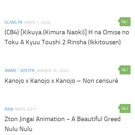
1
SCANS FR
MARS 1, 2020
(C84) [Kikuya (Kimura Naoki)] H na Omise no
Toku A Kyuu Toushi 2 Rinsha (Ikkitousen)
7
ANIME
/
VOSTFR
JANVIER 16, 2020
Kanojo x Kanojo x Kanojo – Non censuré
5
RAW
MAI 6, 2017
Zton Jingai Animation ~ A Beautiful Greed
Nulu Nulu