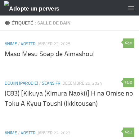
Skip to content
ÉTIQUETÉ :
SALLE DE BAIN
0
ANIME
/
VOSTFR
JANVIER 23, 2025
Maso Mesu Soap de Aimashou!
0
DOUJIN (PARODIE)
/
SCANS FR
DÉCEMBRE 25, 2024
(C83) [Kikuya (Kimura Naoki)] H na Omise no
Toku A Kyuu Toushi (Ikkitousen)
2
ANIME
/
VOSTFR
JANVIER 22, 2023