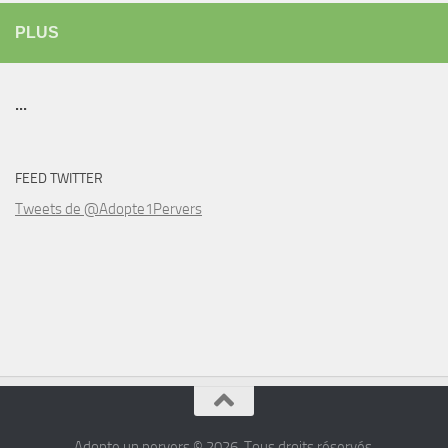
PLUS
...
FEED TWITTER
Tweets de @Adopte1Pervers
Adopte un pervers © 2026. Tous droits réservés.