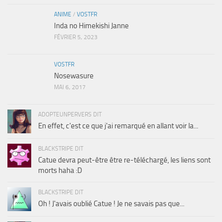
ANIME
/
VOSTFR
Inda no Himekishi Janne
FÉVRIER 5, 2023
VOSTFR
Nosewasure
MAI 6, 2017
ADOPTEUNPERVERS DIT
En effet, c'est ce que j'ai remarqué en allant voir la...
BLACKSTRIPE DIT
Catue devra peut-être être re-téléchargé, les liens sont
morts haha :D
BLACKSTRIPE DIT
Oh ! J'avais oublié Catue ! Je ne savais pas que...