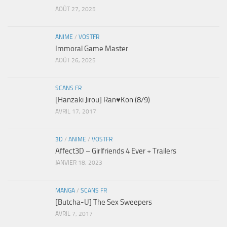
AOÛT 27, 2025
ANIME
/
VOSTFR
Immoral Game Master
AOÛT 26, 2025
SCANS FR
[Hanzaki Jirou] Ran♥Kon (8/9)
AVRIL 17, 2017
3D
/
ANIME
/
VOSTFR
Affect3D – Girlfriends 4 Ever + Trailers
JANVIER 18, 2023
MANGA
/
SCANS FR
[Butcha-U] The Sex Sweepers
AVRIL 7, 2017