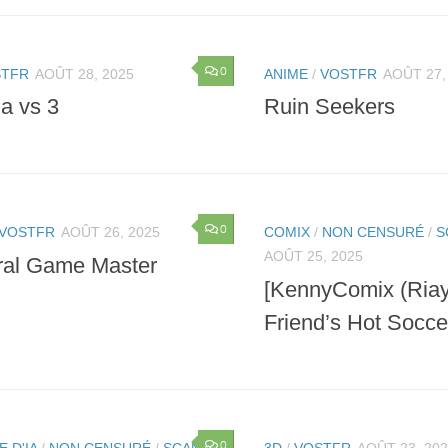
0
STFR
AOÛT 28, 2025
ANIME
/
VOSTFR
AOÛT 27,
a vs 3
Ruin Seekers
0
VOSTFR
AOÛT 26, 2025
COMIX
/
NON CENSURÉ
/
S
AOÛT 25, 2025
al Game Master
[KennyComix (Riay
Friend’s Hot Socc
0
E D'IA
/
NON CENSURÉ
/
SCANS
3D
/
VOSTFR
AOÛT 23, 20