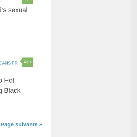
’s sexual
0
CANS FR
o Hot
g Black
Page suivante »