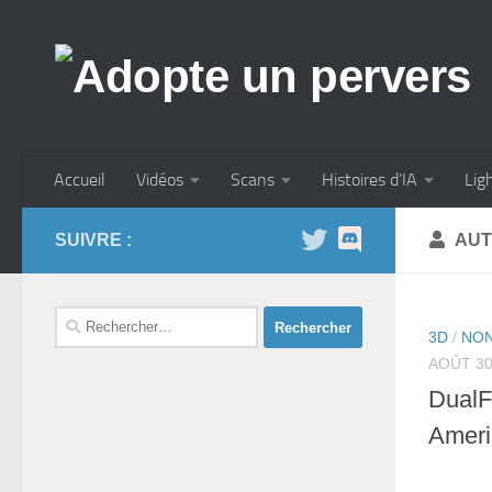
Skip to content
Accueil
Vidéos
Scans
Histoires d’IA
Lig
SUIVRE :
AUT
Rechercher :
3D
/
NON
AOÛT 30
DualF
Ameri