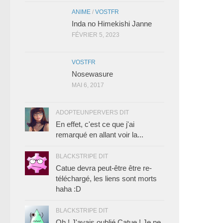
ANIME
/
VOSTFR
Inda no Himekishi Janne
FÉVRIER 5, 2023
VOSTFR
Nosewasure
MAI 6, 2017
ADOPTEUNPERVERS DIT
En effet, c'est ce que j'ai
remarqué en allant voir la...
BLACKSTRIPE DIT
Catue devra peut-être être re-
téléchargé, les liens sont morts
haha :D
BLACKSTRIPE DIT
Oh ! J'avais oublié Catue ! Je ne