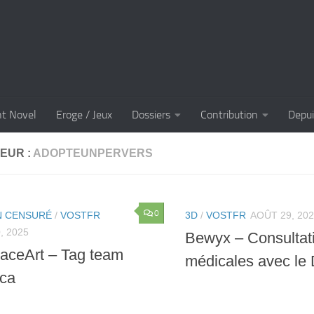
ht Novel
Eroge / Jeux
Dossiers
Contribution
Depui
EUR :
ADOPTEUNPERVERS
0
 CENSURÉ
/
VOSTFR
3D
/
VOSTFR
AOÛT 29, 20
, 2025
Bewyx – Consultat
aceArt – Tag team
médicales avec le 
ca