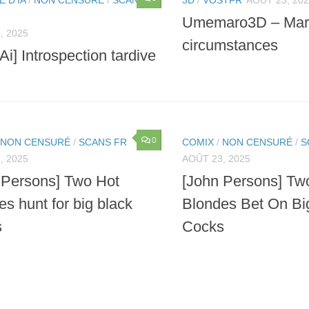
Umemaro3D – Mari
, 2025
circumstances
i] Introspection tardive
0
NON CENSURÉ
/
SCANS FR
COMIX
/
NON CENSURÉ
/
S
, 2025
AOÛT 23, 2025
 Persons] Two Hot
[John Persons] Tw
s hunt for big black
Blondes Bet On Bi
s
Cocks