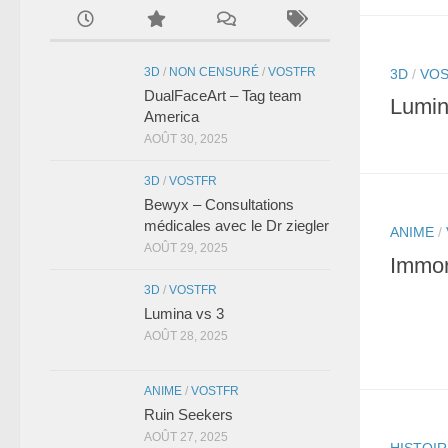
3D
/
NON CENSURÉ
/
VOSTFR
3D
/
VO
DualFaceArt – Tag team
Lumin
America
AOÛT 30, 2025
3D
/
VOSTFR
Bewyx – Consultations
médicales avec le Dr ziegler
ANIME
/
AOÛT 29, 2025
Immor
3D
/
VOSTFR
Lumina vs 3
AOÛT 28, 2025
ANIME
/
VOSTFR
Ruin Seekers
AOÛT 27, 2025
HISTOIR