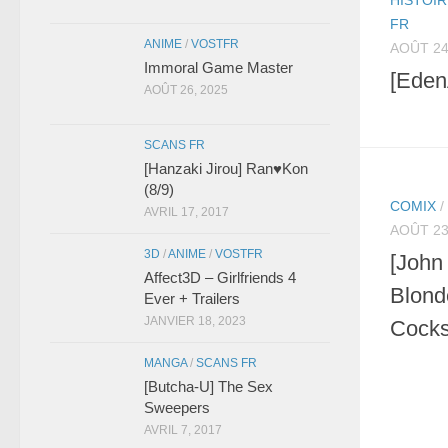
FR
ANIME
/
VOSTFR
AOÛT 24
Immoral Game Master
[EdenA
AOÛT 26, 2025
SCANS FR
[Hanzaki Jirou] Ran♥Kon
(8/9)
COMIX
/
AVRIL 17, 2017
AOÛT 23
3D
/
ANIME
/
VOSTFR
[John
Affect3D – Girlfriends 4
Blonde
Ever + Trailers
JANVIER 18, 2023
Cock
MANGA
/
SCANS FR
[Butcha-U] The Sex
Sweepers
AVRIL 7, 2017