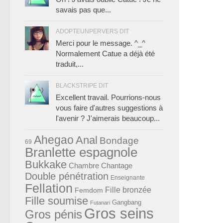
savais pas que...
ADOPTEUNPERVERS DIT
Merci pour le message. ^_^
Normalement Catue a déjà été
traduit,...
BLACKSTRIPE DIT
Excellent travail. Pourrions-nous
vous faire d'autres suggestions à
l'avenir ? J'aimerais beaucoup...
Ahegao
Anal
Bondage
69
Branlette espagnole
Bukkake
Chambre
Chantage
Double pénétration
Enseignante
Fellation
Fille bronzée
Femdom
Fille soumise
Gangbang
Futanari
Gros seins
Gros pénis