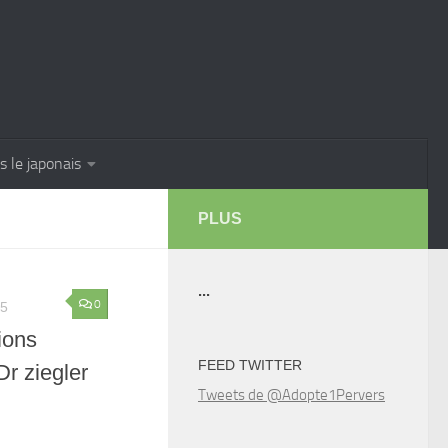
s le japonais
PLUS
...
0
25
ions
FEED TWITTER
Dr ziegler
Tweets de @Adopte1Pervers