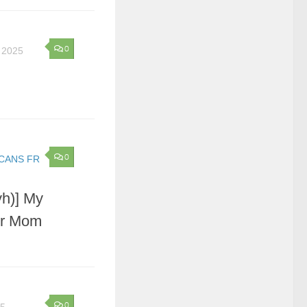
0
 2025
0
CANS FR
h)] My
er Mom
0
25