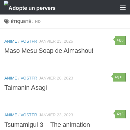
Skip to content
ÉTIQUETÉ :
HD
0
ANIME
/
VOSTFR
JANVIER 23, 2025
Maso Mesu Soap de Aimashou!
10
ANIME
/
VOSTFR
JANVIER 26, 2023
Taimanin Asagi
3
ANIME
/
VOSTFR
JANVIER 23, 2023
Tsumamigui 3 – The animation