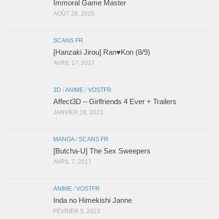
Immoral Game Master
AOÛT 26, 2025
SCANS FR
[Hanzaki Jirou] Ran♥Kon (8/9)
AVRIL 17, 2017
3D
/
ANIME
/
VOSTFR
Affect3D – Girlfriends 4 Ever + Trailers
JANVIER 18, 2023
MANGA
/
SCANS FR
[Butcha-U] The Sex Sweepers
AVRIL 7, 2017
ANIME
/
VOSTFR
Inda no Himekishi Janne
FÉVRIER 5, 2023