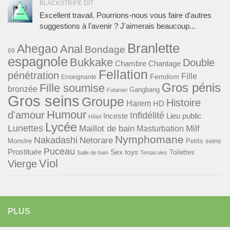
BLACKSTRIPE DIT
Excellent travail. Pourrions-nous vous faire d'autres
suggestions à l'avenir ? J'aimerais beaucoup...
Branlette
Ahegao
Anal
Bondage
69
espagnole
Bukkake
Double
Chambre
Chantage
Fellation
pénétration
Fille
Femdom
Enseignante
Gros pénis
Fille soumise
bronzée
Gangbang
Futanari
Gros seins
Groupe
Histoire
Harem
HD
Humour
d'amour
Infidélité
Lieu public
Inceste
Hôtel
Lycée
Lunettes
Maillot de bain
Milf
Masturbation
Nymphomane
Nakadashi
Netorare
Monstre
Petits seins
Puceau
Prostituée
Sex toys
Toilettes
Salle de bain
Tentacules
Viol
Vierge
PLUS