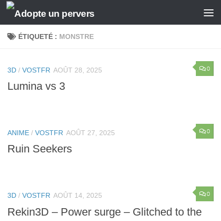
Skip to content
ÉTIQUETÉ :
MONSTRE
0
3D
/
VOSTFR
AOÛT 28, 2025
Lumina vs 3
0
ANIME
/
VOSTFR
AOÛT 27, 2025
Ruin Seekers
0
3D
/
VOSTFR
AOÛT 14, 2025
Rekin3D – Power surge – Glitched to the