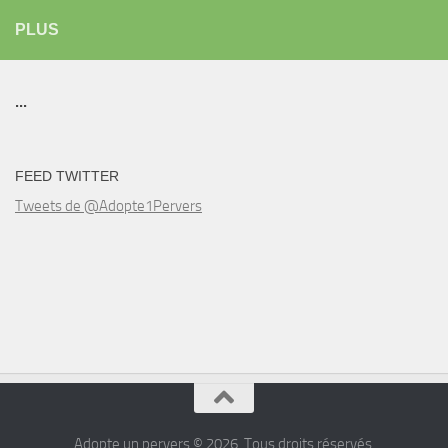
PLUS
...
FEED TWITTER
Tweets de @Adopte1Pervers
Adopte un pervers © 2026. Tous droits réservés.