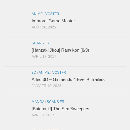
ANIME
/
VOSTFR
Immoral Game Master
AOÛT 26, 2025
SCANS FR
[Hanzaki Jirou] Ran♥Kon (8/9)
AVRIL 17, 2017
3D
/
ANIME
/
VOSTFR
Affect3D – Girlfriends 4 Ever + Trailers
JANVIER 18, 2023
MANGA
/
SCANS FR
[Butcha-U] The Sex Sweepers
AVRIL 7, 2017