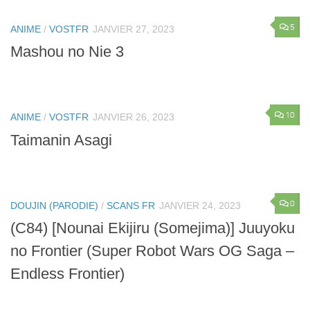
5
ANIME
/
VOSTFR
JANVIER 27, 2023
Mashou no Nie 3
10
ANIME
/
VOSTFR
JANVIER 26, 2023
Taimanin Asagi
0
DOUJIN (PARODIE)
/
SCANS FR
JANVIER 24, 2023
(C84) [Nounai Ekijiru (Somejima)] Juuyoku
no Frontier (Super Robot Wars OG Saga –
Endless Frontier)