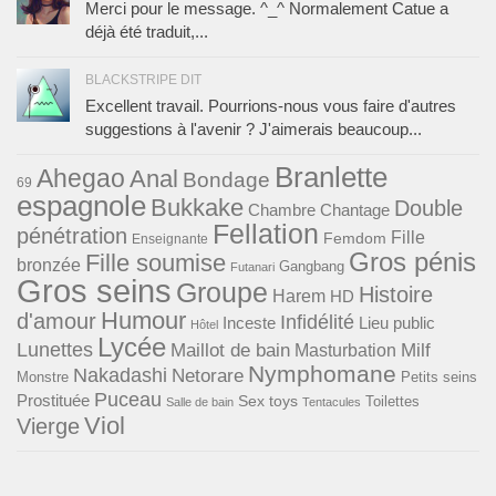
Merci pour le message. ^_^ Normalement Catue a
déjà été traduit,...
BLACKSTRIPE DIT
Excellent travail. Pourrions-nous vous faire d'autres
suggestions à l'avenir ? J'aimerais beaucoup...
Branlette
Ahegao
Anal
Bondage
69
espagnole
Bukkake
Double
Chambre
Chantage
Fellation
pénétration
Fille
Femdom
Enseignante
Gros pénis
Fille soumise
bronzée
Gangbang
Futanari
Gros seins
Groupe
Histoire
Harem
HD
Humour
d'amour
Infidélité
Lieu public
Inceste
Hôtel
Lycée
Lunettes
Maillot de bain
Milf
Masturbation
Nymphomane
Nakadashi
Netorare
Monstre
Petits seins
Puceau
Prostituée
Sex toys
Toilettes
Salle de bain
Tentacules
Viol
Vierge