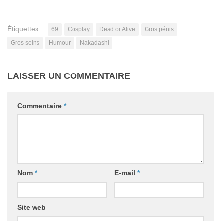
Étiquettes :
69
Cosplay
Dead or Alive
Gros pénis
Gros seins
Humour
Nakadashi
LAISSER UN COMMENTAIRE
Commentaire
*
Nom
*
E-mail
*
Site web