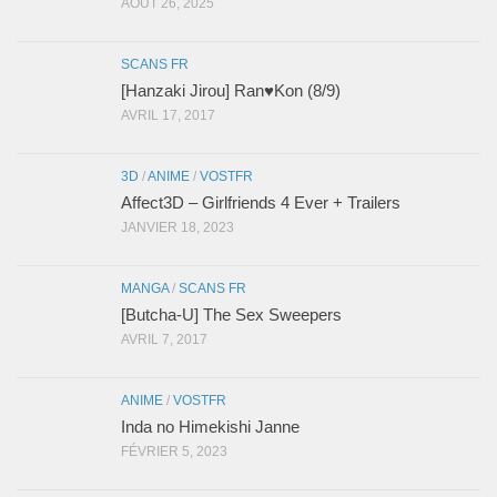
AOÛT 26, 2025
SCANS FR
[Hanzaki Jirou] Ran♥Kon (8/9)
AVRIL 17, 2017
3D
/
ANIME
/
VOSTFR
Affect3D – Girlfriends 4 Ever + Trailers
JANVIER 18, 2023
MANGA
/
SCANS FR
[Butcha-U] The Sex Sweepers
AVRIL 7, 2017
ANIME
/
VOSTFR
Inda no Himekishi Janne
FÉVRIER 5, 2023