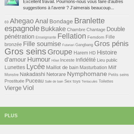
Excellent travail. Pourrions-nous vous faire d'autres
suggestions à l'avenir ? J'aimerais beaucoup...
Branlette
Ahegao
Anal
Bondage
69
espagnole
Bukkake
Double
Chambre
Chantage
Fellation
pénétration
Fille
Femdom
Enseignante
Gros pénis
Fille soumise
bronzée
Gangbang
Futanari
Gros seins
Groupe
Histoire
Harem
HD
Humour
d'amour
Infidélité
Lieu public
Inceste
Hôtel
Lycée
Lunettes
Maillot de bain
Milf
Masturbation
Nymphomane
Nakadashi
Netorare
Monstre
Petits seins
Puceau
Prostituée
Sex toys
Toilettes
Salle de bain
Tentacules
Viol
Vierge
PLUS