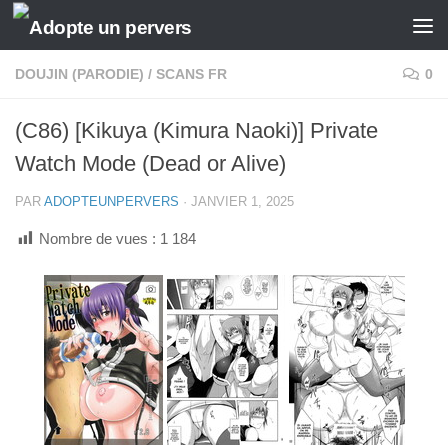
Skip to content
DOUJIN (PARODIE)
/
SCANS FR
0
(C86) [Kikuya (Kimura Naoki)] Private
Watch Mode (Dead or Alive)
PAR
ADOPTEUNPERVERS
·
JANVIER 1, 2025
Nombre de vues :
1 184