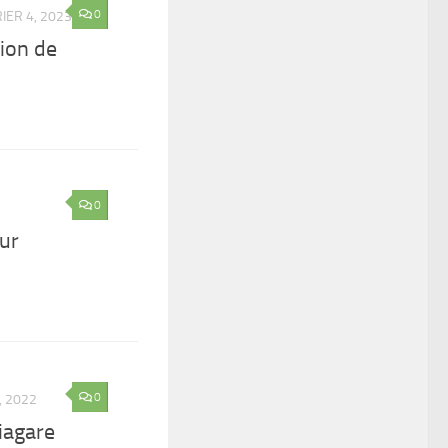
0
IER 4, 2023
ion de
0
ur
0
, 2022
iagare