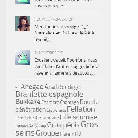
savais pas que...
ADOPTEUNPERVERS DIT
Merci pour le message. ^_^
Normalement Catue a déjà été
traduit,...
BLACKSTRIPE DIT
Excellent travail. Pourrions-nous
vous faire d'autres suggestions à
l'avenir ? J'aimerais beaucoup...
Ahegao
Anal
Bondage
69
Branlette espagnole
Bukkake
Double
Chambre
Chantage
Fellation
pénétration
Enseignante
Fille soumise
Fille bronzée
Femdom
Gros
Gros pénis
Gangbang
Futanari
seins
Groupe
Harem
HD