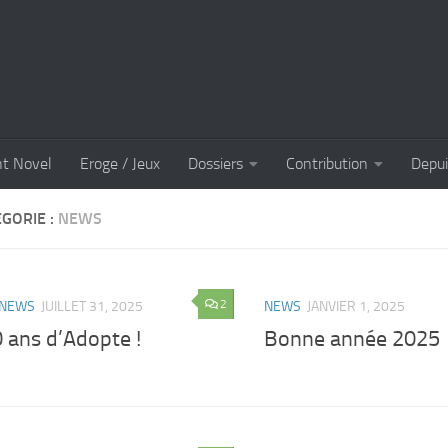
ht Novel
Eroge / Jeux
Dossiers
Contribution
Depui
GORIE :
NEWS
2
NEWS
JUILLET 31, 2025
NEWS
JANVIER 1, 2025
 ans d’Adopte !
Bonne année 2025