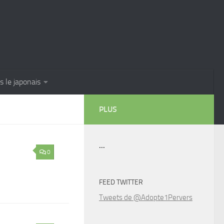
s le japonais
PLUS
...
0
FEED TWITTER
Tweets de @Adopte1Pervers