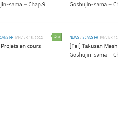
jin-sama – Chap.9
Goshujin-sama – C
0
CANS FR
JANVIER 13, 2022
NEWS
/
SCANS FR
JANVIER 12
 Projets en cours
[Fei] Takusan Mesh
Goshujin-sama – C