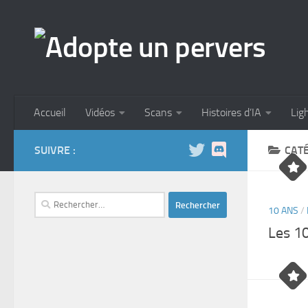
Skip to content
Accueil
Vidéos
Scans
Histoires d’IA
Lig
SUIVRE :
CATÉ
Rechercher :
10 ANS
/
Les 10