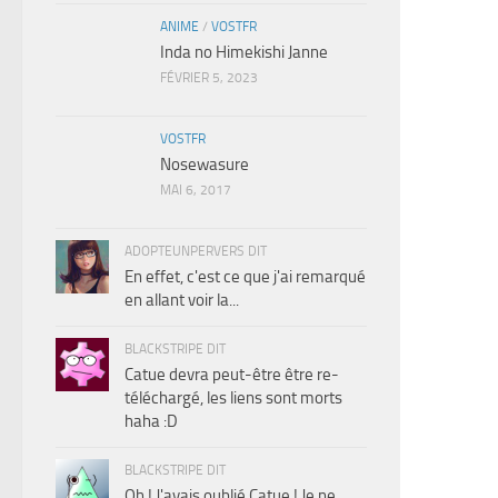
ANIME
/
VOSTFR
Inda no Himekishi Janne
FÉVRIER 5, 2023
VOSTFR
Nosewasure
MAI 6, 2017
ADOPTEUNPERVERS DIT
En effet, c'est ce que j'ai remarqué
en allant voir la...
BLACKSTRIPE DIT
Catue devra peut-être être re-
téléchargé, les liens sont morts
haha :D
BLACKSTRIPE DIT
Oh ! J'avais oublié Catue ! Je ne