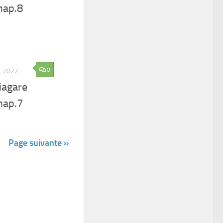
hap.8
0
, 2022
iagare
hap.7
Page suivante »