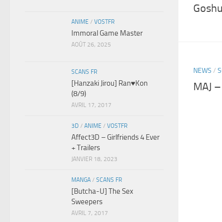
Goshu
ANIME
/
VOSTFR
Immoral Game Master
AOÛT 26, 2025
NEWS
/
S
SCANS FR
[Hanzaki Jirou] Ran♥Kon
MAJ –
(8/9)
AVRIL 17, 2017
3D
/
ANIME
/
VOSTFR
Affect3D – Girlfriends 4 Ever
+ Trailers
JANVIER 18, 2023
MANGA
/
SCANS FR
[Butcha-U] The Sex
Sweepers
AVRIL 7, 2017