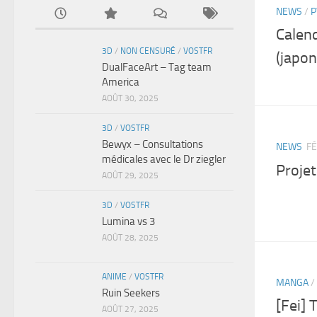
NEWS
/
P
Calend
3D
/
NON CENSURÉ
/
VOSTFR
(japon
DualFaceArt – Tag team
America
AOÛT 30, 2025
3D
/
VOSTFR
Bewyx – Consultations
NEWS
FÉ
médicales avec le Dr ziegler
Projet
AOÛT 29, 2025
3D
/
VOSTFR
Lumina vs 3
AOÛT 28, 2025
ANIME
/
VOSTFR
MANGA
/
Ruin Seekers
[Fei]
AOÛT 27, 2025