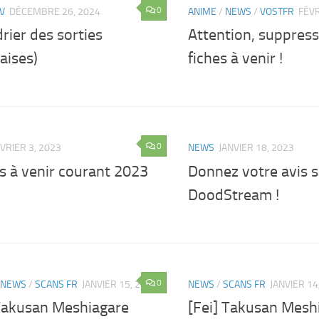
0
V
DÉCEMBRE 26, 2024
ANIME
/
NEWS
/
VOSTFR
FÉVR
rier des sorties
Attention, suppress
aises)
fiches à venir !
0
VRIER 3, 2023
NEWS
JANVIER 18, 2023
s à venir courant 2023
Donnez votre avis s
DoodStream !
0
NEWS
/
SCANS FR
JANVIER 15, 2022
NEWS
/
SCANS FR
JANVIER 14
 Takusan Meshiagare
[Fei] Takusan Mesh