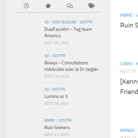
ANIME
/
3D
/
NON CENSURÉ
/
VOSTFR
Ruin 
DualFaceArt – Tag team
America
AOÛT 30, 2025
3D
/
VOSTFR
Bewyx – Consultations
COMIX
/
médicales avec le Dr ziegler
AOÛT 25,
AOÛT 29, 2025
[Kenn
3D
/
VOSTFR
Frien
Lumina vs 3
AOÛT 28, 2025
ANIME
/
VOSTFR
Ruin Seekers
MANGA
/
AOÛT 27, 2025
AOÛT 23,