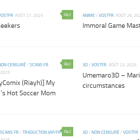
0
VOSTFR
AOÛT 27, 2025
ANIME
/
VOSTFR
AOÛT 26, 20
Seekers
Immoral Game Mas
0
NON CENSURÉ
/
SCANS FR
3D
/
VOSTFR
AOÛT 23, 2025
 2025
Umemaro3D – Mari’
yComix (Riayh)] My
circumstances
d’s Hot Soccer Mom
0
SCANS FR
/
TRADUCTION JAP/FR
3D
/
NON CENSURÉ
/
VOSTFR
 2025