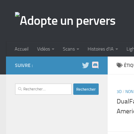
Skip to content
Accueil
Vidéos
Scans
Histoires d’IA
Lig
SUIVRE :
ÉTIQ
Rechercher :
3D
/
NON
DualF
Ameri