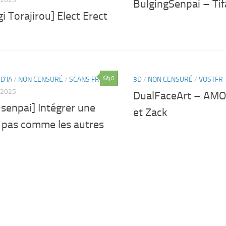
BulgingSenpai – Ti
i Torajirou] Elect Erect
0
D'IA
/
NON CENSURÉ
/
SCANS FR
3D
/
NON CENSURÉ
/
VOSTFR
 2025
DualFaceArt – AMO
senpai] Intégrer une
et Zack
e pas comme les autres