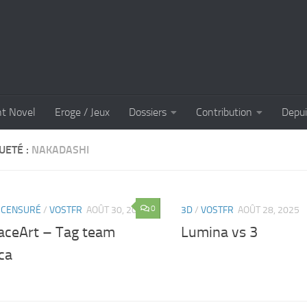
ht Novel
Eroge / Jeux
Dossiers
Contribution
Depui
UETÉ :
NAKADASHI
0
 CENSURÉ
/
VOSTFR
AOÛT 30, 2025
3D
/
VOSTFR
AOÛT 28, 2025
aceArt – Tag team
Lumina vs 3
ca