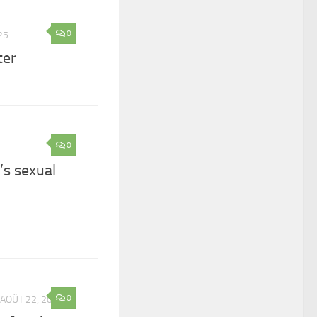
0
25
ter
0
s sexual
0
AOÛT 22, 2025