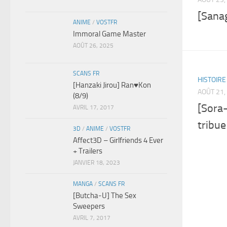
[Sanag
ANIME
/
VOSTFR
Immoral Game Master
AOÛT 26, 2025
SCANS FR
HISTOIRE 
[Hanzaki Jirou] Ran♥Kon
AOÛT 21,
(8/9)
[Sora-
AVRIL 17, 2017
tribu
3D
/
ANIME
/
VOSTFR
Affect3D – Girlfriends 4 Ever
+ Trailers
JANVIER 18, 2023
MANGA
/
SCANS FR
[Butcha-U] The Sex
Sweepers
AVRIL 7, 2017