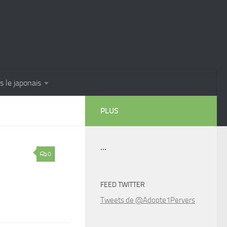
s le japonais
PLUS
...
0
FEED TWITTER
Tweets de @Adopte1Pervers