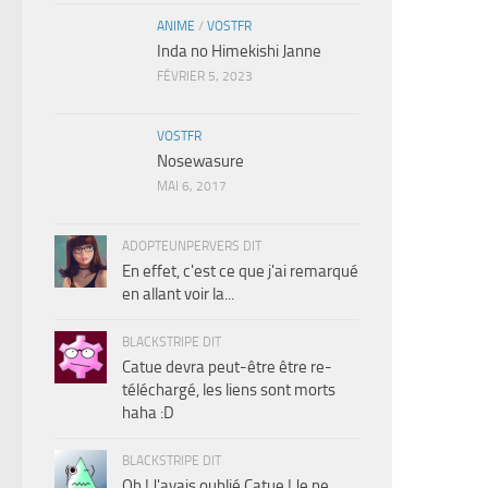
ANIME
/
VOSTFR
Inda no Himekishi Janne
FÉVRIER 5, 2023
VOSTFR
Nosewasure
MAI 6, 2017
ADOPTEUNPERVERS DIT
En effet, c'est ce que j'ai remarqué
en allant voir la...
BLACKSTRIPE DIT
Catue devra peut-être être re-
téléchargé, les liens sont morts
haha :D
BLACKSTRIPE DIT
Oh ! J'avais oublié Catue ! Je ne