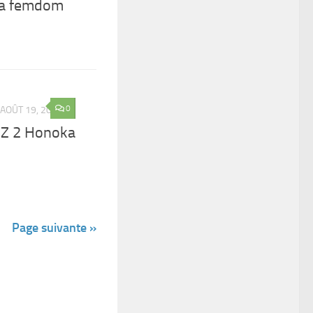
fa femdom
0
AOÛT 19, 2025
Z 2 Honoka
Page suivante »