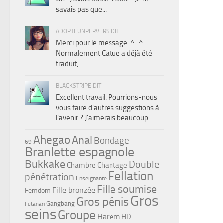
savais pas que...
ADOPTEUNPERVERS DIT
Merci pour le message. ^_^
Normalement Catue a déjà été
traduit,...
BLACKSTRIPE DIT
Excellent travail. Pourrions-nous
vous faire d'autres suggestions à
l'avenir ? J'aimerais beaucoup...
Ahegao
Anal
Bondage
69
Branlette espagnole
Bukkake
Double
Chambre
Chantage
Fellation
pénétration
Enseignante
Fille soumise
Fille bronzée
Femdom
Gros
Gros pénis
Gangbang
Futanari
seins
Groupe
Harem
HD