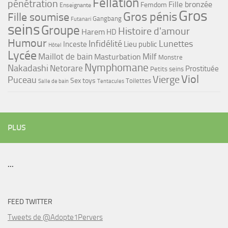
Fellation
pénétration
Fille bronzée
Femdom
Enseignante
Gros
Gros pénis
Fille soumise
Gangbang
Futanari
seins
Groupe
Histoire d'amour
Harem
HD
Humour
Infidélité
Lunettes
Inceste
Lieu public
Hôtel
Lycée
Maillot de bain
Milf
Masturbation
Monstre
Nymphomane
Nakadashi
Netorare
Prostituée
Petits seins
Viol
Vierge
Puceau
Sex toys
Toilettes
Salle de bain
Tentacules
PLUS
...
FEED TWITTER
Tweets de @Adopte1Pervers