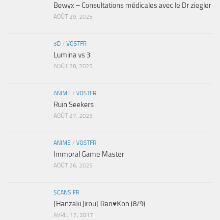
Bewyx – Consultations médicales avec le Dr ziegler
AOÛT 29, 2025
3D
/
VOSTFR
Lumina vs 3
AOÛT 28, 2025
ANIME
/
VOSTFR
Ruin Seekers
AOÛT 27, 2025
ANIME
/
VOSTFR
Immoral Game Master
AOÛT 26, 2025
SCANS FR
[Hanzaki Jirou] Ran♥Kon (8/9)
AVRIL 17, 2017