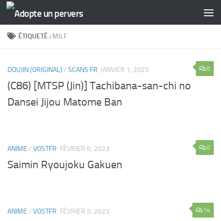
Skip to content
ÉTIQUETÉ :
MILF
0
DOUJIN (ORIGINAL)
/
SCANS FR
JANVIER 1, 2025
(C86) [MTSP (Jin)] Tachibana-san-chi no
Dansei Jijou Matome Ban
0
ANIME
/
VOSTFR
FÉVRIER 6, 2023
Saimin Ryoujoku Gakuen
14
ANIME
/
VOSTFR
FÉVRIER 5, 2023