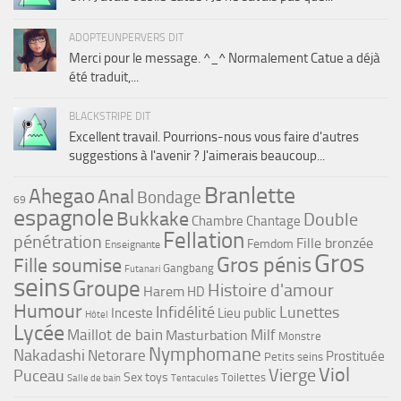
ADOPTEUNPERVERS DIT
Merci pour le message. ^_^ Normalement Catue a déjà
été traduit,...
BLACKSTRIPE DIT
Excellent travail. Pourrions-nous vous faire d'autres
suggestions à l'avenir ? J'aimerais beaucoup...
Branlette
Ahegao
Anal
Bondage
69
espagnole
Bukkake
Double
Chambre
Chantage
Fellation
pénétration
Fille bronzée
Femdom
Enseignante
Gros
Gros pénis
Fille soumise
Gangbang
Futanari
seins
Groupe
Histoire d'amour
Harem
HD
Humour
Infidélité
Lunettes
Inceste
Lieu public
Hôtel
Lycée
Maillot de bain
Milf
Masturbation
Monstre
Nymphomane
Nakadashi
Netorare
Prostituée
Petits seins
Viol
Vierge
Puceau
Sex toys
Toilettes
Salle de bain
Tentacules