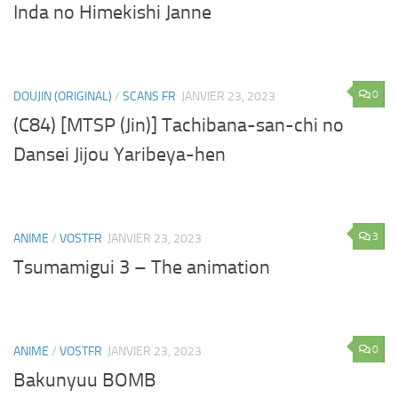
Inda no Himekishi Janne
0
DOUJIN (ORIGINAL)
/
SCANS FR
JANVIER 23, 2023
(C84) [MTSP (Jin)] Tachibana-san-chi no
Dansei Jijou Yaribeya-hen
3
ANIME
/
VOSTFR
JANVIER 23, 2023
Tsumamigui 3 – The animation
0
ANIME
/
VOSTFR
JANVIER 23, 2023
Bakunyuu BOMB