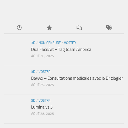
3D
/
NON CENSURÉ
/
VOSTFR
DualFaceArt – Tag team America
AOÛT 30, 2025
3D
/
VOSTFR
Bewyx – Consultations médicales avec le Dr ziegler
AOÛT 29, 2025
3D
/
VOSTFR
Lumina vs 3
AOÛT 28, 2025