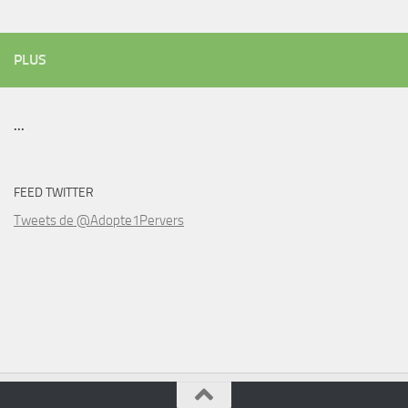
PLUS
...
FEED TWITTER
Tweets de @Adopte1Pervers