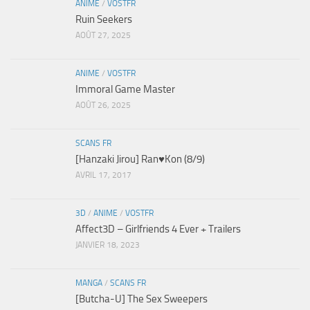
ANIME
/
VOSTFR
Ruin Seekers
AOÛT 27, 2025
ANIME
/
VOSTFR
Immoral Game Master
AOÛT 26, 2025
SCANS FR
[Hanzaki Jirou] Ran♥Kon (8/9)
AVRIL 17, 2017
3D
/
ANIME
/
VOSTFR
Affect3D – Girlfriends 4 Ever + Trailers
JANVIER 18, 2023
MANGA
/
SCANS FR
[Butcha-U] The Sex Sweepers