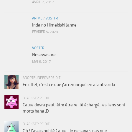
AVRIL 7, 2017
ANIME
/
VOSTFR
Inda no Himekishi Janne
FÉVRIER 5, 2023
VOSTFR
Nosewasure
MAI 6, 2017
ADOPTEUNPERVERS DIT
En effet, c'est ce que j'ai remarqué en allant voir la...
BLACKSTRIPE DIT
Catue devra peut-être être re-téléchargé, les liens sont
morts haha :D
BLACKSTRIPE DIT
Oh ! J'avais oublié Catue ! Je ne savais pas que...