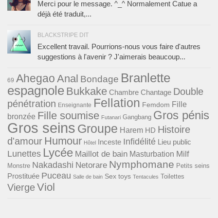
Merci pour le message. ^_^ Normalement Catue a
déjà été traduit,...
BLACKSTRIPE DIT
Excellent travail. Pourrions-nous vous faire d'autres
suggestions à l'avenir ? J'aimerais beaucoup...
Branlette
Ahegao
Anal
Bondage
69
espagnole
Bukkake
Double
Chambre
Chantage
Fellation
pénétration
Fille
Femdom
Enseignante
Gros pénis
Fille soumise
bronzée
Gangbang
Futanari
Gros seins
Groupe
Histoire
Harem
HD
Humour
d'amour
Infidélité
Lieu public
Inceste
Hôtel
Lycée
Lunettes
Maillot de bain
Milf
Masturbation
Nymphomane
Nakadashi
Netorare
Monstre
Petits seins
Puceau
Prostituée
Sex toys
Toilettes
Salle de bain
Tentacules
Viol
Vierge