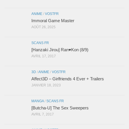
ANIME
/
VOSTFR
Immoral Game Master
AOÛT 26, 2025
SCANS FR
[Hanzaki Jirou] Ran♥Kon (8/9)
AVRIL 17, 2017
3D
/
ANIME
/
VOSTFR
Affect3D – Girlfriends 4 Ever + Trailers
JANVIER 18, 2023
MANGA
/
SCANS FR
[Butcha-U] The Sex Sweepers
AVRIL 7, 2017