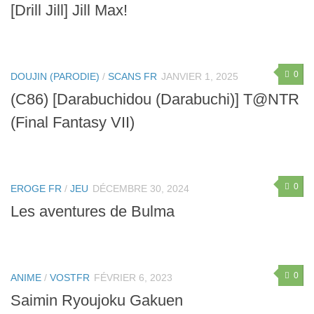
[Drill Jill] Jill Max!
0
DOUJIN (PARODIE)
/
SCANS FR
JANVIER 1, 2025
(C86) [Darabuchidou (Darabuchi)] T@NTR
(Final Fantasy VII)
0
EROGE FR
/
JEU
DÉCEMBRE 30, 2024
Les aventures de Bulma
0
ANIME
/
VOSTFR
FÉVRIER 6, 2023
Saimin Ryoujoku Gakuen