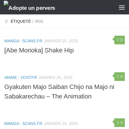
Skip to content
ÉTIQUETÉ :
VIOL
0
MANGA
/
SCANS FR
JANVIER 25, 2025
[Abe Morioka] Shake Hip
0
ANIME
/
VOSTFR
JANVIER 25, 2025
Gyakuten Majo Saiban Chijo na Majo ni
Sabakarechau – The Animation
0
MANGA
/
SCANS FR
JANVIER 24, 2025