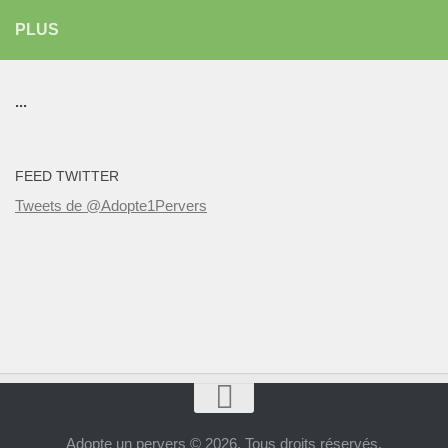
PLUS
...
FEED TWITTER
Tweets de @Adopte1Pervers
Adopte un pervers © 2026. Tous droits réservés.